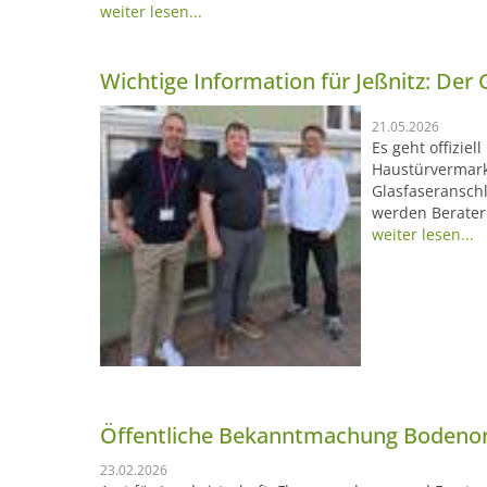
weiter lesen...
Wichtige Information für Jeßnitz: Der 
21.05.2026
Es geht offiziel
Haustürvermark
Glasfaseranschl
werden Berater 
weiter lesen...
Öffentliche Bekanntmachung Bodenor
23.02.2026