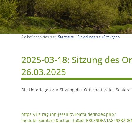
Sie befinden sich hier:
Startseite
»
Einladungen zu Sitzungen
2025-03-18: Sitzung des O
26.03.2025
Die Unterlagen zur Sitzung des Ortschaftsrates Schiera
https://ris-raguhn-jessnitz.komfa.de/index.php?
module=komfaris&action=to&id=B3039DEA1A849387D5