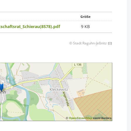
Größe
schaftsrat_Schierau(8578).pdf
9 KB
© Stadt Raguhn-Jeßnitz
©
OpenStreetMap
contributors