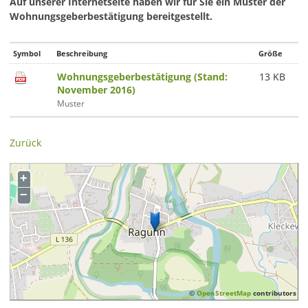
Auf unserer Internetseite haben wir für Sie ein Muster der
Wohnungsgeberbestätigung bereitgestellt.
Symbol
Beschreibung
Größe
Wohnungsgeberbestätigung (Stand:
13 KB
November 2016)
Muster
Zurück
+
−
©
OpenStreetMap
contributors